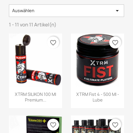

Auswählen
1 - 11 von 11 Artikel(n)
favorite_border
favorite_border
Vorschau
Vorschau


XTRM SILIKON 100 Ml
XTRM Fist 4 - 500 Ml -
Premium...
Lube
favorite_border
favorite_border