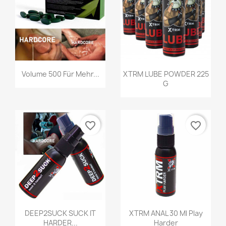
Vorschau
Vorschau


Volume 500 Für Mehr...
XTRM LUBE POWDER 225
G
favorite_border
favorite_border
Vorschau
Vorschau


DEEP2SUCK SUCK IT
XTRM ANAL 30 Ml Play
HARDER...
Harder