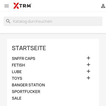


search
STARTSEITE

SNFFR CAPS

FETISH

LUBE

TOYS
BANGER STATION
SPORTFUCKER
SALE